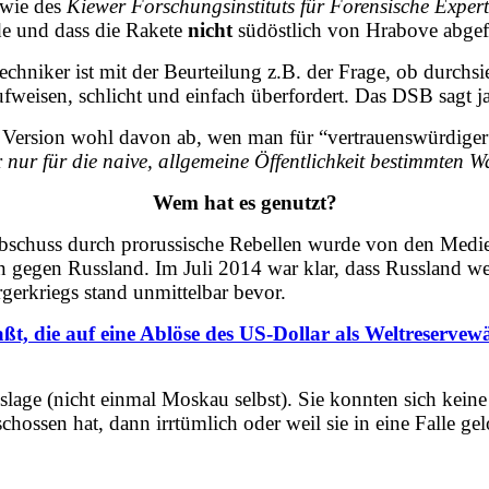
wie des
Kiewer Forschungsinstituts für Forensische Expert
e und dass die Rakete
nicht
südöstlich von Hrabove abgefe
echniker ist mit der Beurteilung z.B. der Frage, ob durchsi
fweisen, schlicht und einfach überfordert. Das DSB sagt j
e Version wohl davon ab, wen man für “vertrauenswürdiger” 
r
nur für die naive, allgemeine Öffentlichkeit bestimmten W
Wem hat es genutzt?
Abschuss durch prorussische Rebellen wurde von den Medie
en gegen Russland. Im Juli 2014 war klar, dass Russland w
gerkriegs stand unmittelbar bevor.
aßt, die auf eine Ablöse des US-Dollar als Weltreserve
slage (nicht einmal Moskau selbst). Sie konnten sich kei
ossen hat, dann irrtümlich oder weil sie in eine Falle gel