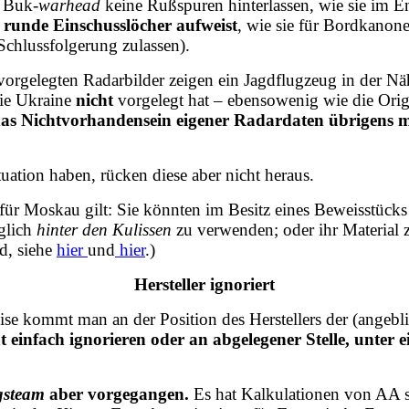
m Buk-
warhead
keine Rußspuren hinterlassen, wie sie im 
unde Einschusslöcher aufweist
, wie sie für Bordkanonen
-Schlussfolgerung zulassen).
rgelegten Radarbilder zeigen ein Jagdflugzeug in der Nähe
die Ukraine
nicht
vorgelegt hat – ebensowenig wie die Or
das Nichtvorhandensein eigener Radardaten übrigens m
ation haben, rücken diese aber nicht heraus.
 für Moskau gilt: Sie könnten im Besitz eines Beweisstücks 
glich
hinter den Kulissen
zu verwenden; oder ihr Material z
d, siehe
hier
und
hier
.)
Hersteller ignoriert
e kommt man an der Position des Herstellers der (angebli
t einfach ignorieren oder an abgelegener Stelle, unter
gsteam
aber vorgegangen.
Es hat Kalkulationen von AA