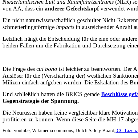
Niederländischen Luft und Raumfahrtzentrums
(NLR) so
von AA, dass ein
anderer Gefechtskopf
verwendet wurd
Ein nicht naturwissenschaftlich geschulter Nicht-Raketent
schmetterlingsförmige
impacts
in ausreichender Anzahl au
Letztlich hängt die Entscheidung für die eine oder ander
beiden Fällen um die Fabrikation und Durchsetzung eine
Die Frage des c
ui bono
ist leichter zu beantworten. Der 
Auslöser für die (Verschärfung der) westlichen Sanktion
Milizen einfach aufgeben würden. Die Eskalation des Bür
Und schließlich hatten die BRICS gerade
Beschlüsse gef
Gegenstrategie der Spannung.
Die Neurussen haben keine vergleichbar klare Motivation
profitieren zu können. Wenn diese Seite die MH 17 abgesch
Foto: youtube, Wikimedia commons, Dutch Safety Board,
CC Lizenz