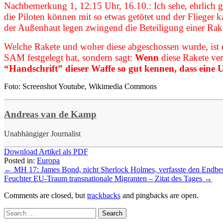
Nachbemerkung 1, 12.15 Uhr, 16.10.: Ich sehe, ehrlich g
die Piloten können mit so etwas getötet und der Flieger
der Außenhaut legen zwingend die Beteiligung einer Rak
Welche Rakete und woher diese abgeschossen wurde, ist 
SAM festgelegt hat, sondern sagt:
Wenn
diese Rakete ve
“Handschrift” dieser Waffe so gut kennen, dass eine Un
Foto: Screenshot Youtube, Wikimedia Commons
Andreas van de Kamp
Unabhängiger Journalist
Download Artikel als PDF
Posted in:
Europa
←
MH 17: James Bond, nicht Sherlock Holmes, verfasste den Endber
Feuchter EU-Traum transnationale Migranten – Zitat des Tages
→
Comments are closed, but
trackbacks
and pingbacks are open.