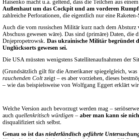
Haisenko macht u.a. geltend, dass die Teilchen aus eine
Außenhaut um das Cockpit und am vorderen Rumpf r
zahlreiche Perforationen, die eigentlich nur eine Raketen
Auch die vom russischen Militär kurz nach dem Absturz vo
Abschuss gewesen wäre). Das sind (primäre) Daten, die 
Dnjepropetrowsk.
Das ukrainische Militär begründet 
Unglücksorts gewesen sei.
Die USA müssten wenigstens Satellitenaufnahmen der Situ
(Grundsätzlich gilt für die Amerikaner spiegelgleich, was
rauchenden Colt
zeigt – es aber vorziehen, dieses bestmö
– wie das beispielsweise von Wolfgang Eggert erklärt wir
Welche Version auch bevorzugt werden mag – seriöserweis
auch
quellenkritisch würdigen –
aber man kann sie nich
disqualifiziert sich selbst.
Genau so ist das
niederländisch geführte Untersuchun