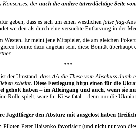
s Konsenses, der
auch die andere tatverdächtige Seite vo
afür geben, dass es sich um einen westlichen
false flag
-Ans
det werden als durch eine versuchte Entlarvung in der Med
m Westen. Er meint jene Mitspieler, die am gleichen Pokert
gieren könnte dazu angetan sein, diese Bonität überhaupt e
rtner.
***
ist der Umstand,
dass AA die These vom Abschuss durch ei
ießen scheint.
Diese Festlegung birgt einen für die Ukra
l geholt haben – im Alleingang und auch, wenn sie nur 
eine Rolle spielt, wäre für Kiew fatal – denn nur die Ukrai
re Jagdflieger den Absturz mit ausgelöst haben (freilic
 Piloten Peter Haisenko favorisiert (und nicht nur von di