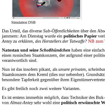
Simulation DSB
Das Urteil, das diverse
Sub-Öffentlichkeiten
über den Absc
jammern: Am Dienstag wurde ein
politisches Papier
verö
Antey zu erklären, des Herstellers der Tatwaffe?
NB zum T
Natostan und seine
Schoßhündchen
haben eine einfac
einen russischen Staatskonzern, der aufgrund einer poli
verantwortlich sind.
Nun ist das insofern pikant, als
unsere privaten, schein
Staatskonzern dem Kreml (dies nur nebenher). Grundsätzli
besondere Tapferkeit gegenüber ihren Eigentümervertrete
Es gibt freilich noch zwei weitere Varianten.
Es ist erstens immerhin
möglich
, dass Techniker des Buk-
von
Almaz-Antey
sehr wohl eine
politisch erwünschte Wa