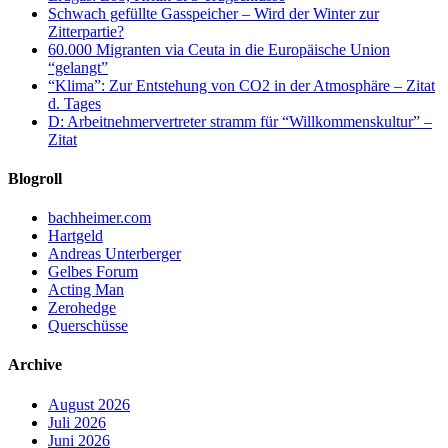
Schwach gefüllte Gasspeicher – Wird der Winter zur
Zitterpartie?
60.000 Migranten via Ceuta in die Europäische Union
“gelangt”
“Klima”: Zur Entstehung von CO2 in der Atmosphäre – Zitat
d. Tages
D: Arbeitnehmervertreter stramm für “Willkommenskultur” –
Zitat
Blogroll
bachheimer.com
Hartgeld
Andreas Unterberger
Gelbes Forum
Acting Man
Zerohedge
Querschüsse
Archive
August 2026
Juli 2026
Juni 2026