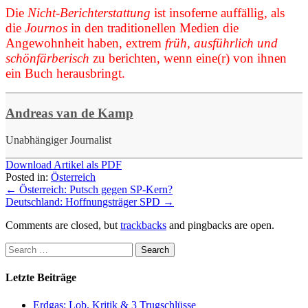
Die
Nicht-Berichterstattung
ist insoferne auffällig, als
die
Journos
in den traditionellen Medien die
Angewohnheit haben, extrem
früh, ausführlich und
schönfärberisch
zu berichten, wenn eine(r) von ihnen
ein Buch herausbringt.
Andreas van de Kamp
Unabhängiger Journalist
Download Artikel als PDF
Posted in:
Österreich
←
Österreich: Putsch gegen SP-Kern?
Deutschland: Hoffnungsträger SPD
→
Comments are closed, but
trackbacks
and pingbacks are open.
Letzte Beiträge
Erdgas: Lob, Kritik & 3 Trugschlüsse