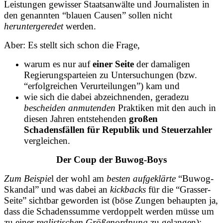
Leistungen gewisser Staatsanwälte und Journalisten in
den genannten “blauen Causen” sollen nicht
heruntergeredet
werden.
Aber: Es stellt sich schon die Frage,
warum es nur auf
einer Seite
der damaligen
Regierungsparteien zu Untersuchungen (bzw.
“erfolgreichen Verurteilungen”) kam und
wie sich die dabei abzeichnenden, geradezu
bescheiden anmutenden
Praktiken mit den auch in
diesen Jahren entstehenden
großen
Schadensfällen für Republik und Steuerzahler
vergleichen.
Der Coup der Buwog-Boys
Zum Beispie
l der wohl am
besten aufgeklärte
“Buwog-
Skandal” und was dabei an
kickbacks
für die “Grasser-
Seite” sichtbar geworden ist (böse Zungen behaupten ja,
dass die Schadenssumme verdoppelt werden müsse um
zu einer
realistischen Größenordnung
zu gelangen):