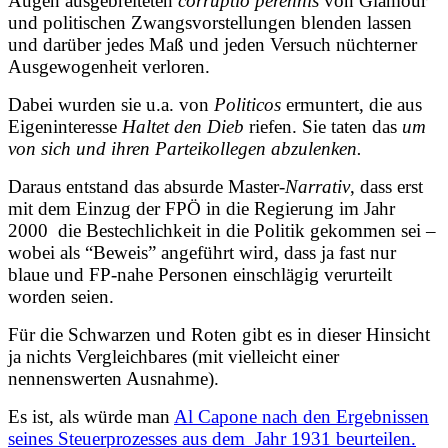
Augen ausgebreiteten
corruptio perennis
von Glamour
und politischen Zwangsvorstellungen blenden lassen
und darüber jedes Maß und jeden Versuch nüchterner
Ausgewogenheit verloren.
Dabei wurden sie u.a. von
Politicos
ermuntert, die aus
Eigeninteresse
Haltet den Dieb
riefen. Sie taten das
um
von sich und ihren Parteikollegen abzulenken.
Daraus entstand das absurde Master
-Narrativ
, dass erst
mit dem Einzug der FPÖ in die Regierung im Jahr
2000 die Bestechlichkeit in die Politik gekommen sei –
wobei als “Beweis” angeführt wird, dass ja fast nur
blaue und FP-nahe Personen einschlägig verurteilt
worden seien.
Für die Schwarzen und Roten gibt es in dieser Hinsicht
ja nichts Vergleichbares (mit vielleicht einer
nennenswerten Ausnahme).
Es ist, als würde man
Al Capone nach den Ergebnissen
seines Steuerprozesses aus dem Jahr 1931 beurteilen.