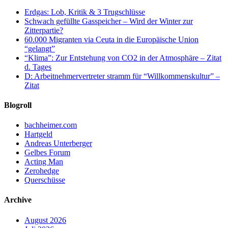
Erdgas: Lob, Kritik & 3 Trugschlüsse
Schwach gefüllte Gasspeicher – Wird der Winter zur
Zitterpartie?
60.000 Migranten via Ceuta in die Europäische Union
“gelangt”
“Klima”: Zur Entstehung von CO2 in der Atmosphäre – Zitat
d. Tages
D: Arbeitnehmervertreter stramm für “Willkommenskultur” –
Zitat
Blogroll
bachheimer.com
Hartgeld
Andreas Unterberger
Gelbes Forum
Acting Man
Zerohedge
Querschüsse
Archive
August 2026