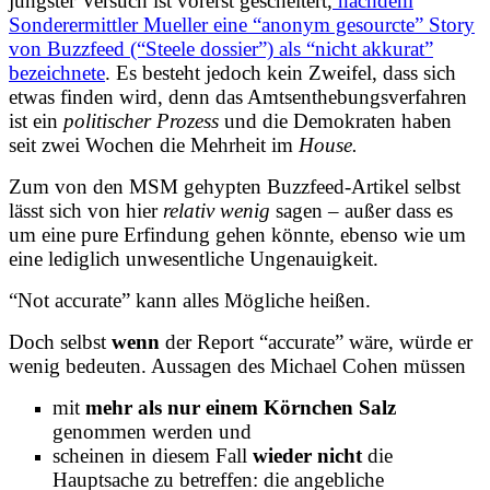
jüngster Versuch ist vorerst gescheitert,
nachdem
Sonderermittler Mueller eine “anonym gesourcte” Story
von Buzzfeed (“Steele dossier”) als “nicht akkurat”
bezeichnete
.
Es besteht jedoch kein Zweifel, dass sich
etwas finden wird, denn das Amtsenthebungsverfahren
ist ein
politischer Prozess
und die Demokraten haben
seit zwei Wochen die Mehrheit im
House.
Zum von den MSM gehypten Buzzfeed-Artikel selbst
lässt sich von hier
relativ wenig
sagen – außer dass es
um eine
pure Erfindung
gehen könnte, ebenso wie um
eine
lediglich unwesentliche Ungenauigkeit.
“Not accurate” kann alles Mögliche heißen.
Doch selbst
wenn
der Report “accurate” wäre, würde er
wenig bedeuten. Aussagen des Michael Cohen müssen
mit
mehr als nur einem Körnchen Salz
genommen werden und
scheinen in diesem Fall
wieder nicht
die
Hauptsache zu betreffen: die angebliche