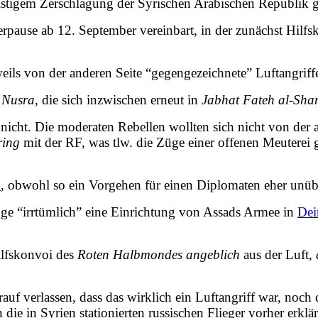
istigem Zerschlagung der Syrischen Arabischen Republik g
rpause ab 12. September vereinbart, in der zunächst Hilfs
ls von der anderen Seite “gegengezeichnete” Luftangriffe 
l Nusra
, die sich inzwischen erneut in
Jabhat Fateh al-Sh
icht. Die moderaten Rebellen wollten sich nicht von der a
ring
mit der RF, was tlw. die Züge einer offenen Meuterei
n
, obwohl so ein Vorgehen für einen Diplomaten eher unübl
e “irrtümlich” eine Einrichtung von Assads Armee in
Dei
ilfskonvoi des
Roten Halbmondes
angeblich
aus der Luft,
uf verlassen, dass das wirklich ein Luftangriff war, noch d
die in Syrien stationierten russischen Flieger vorher erk