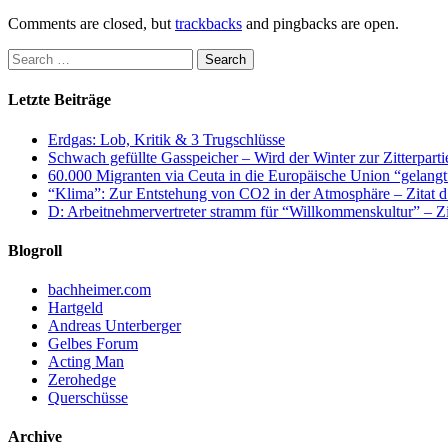
Comments are closed, but
trackbacks
and pingbacks are open.
Letzte Beiträge
Erdgas: Lob, Kritik & 3 Trugschlüsse
Schwach gefüllte Gasspeicher – Wird der Winter zur Zitterparti
60.000 Migranten via Ceuta in die Europäische Union “gelangt
“Klima”: Zur Entstehung von CO2 in der Atmosphäre – Zitat d
D: Arbeitnehmervertreter stramm für “Willkommenskultur” – Zi
Blogroll
bachheimer.com
Hartgeld
Andreas Unterberger
Gelbes Forum
Acting Man
Zerohedge
Querschüsse
Archive