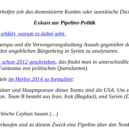
erhelfen (ob das domestizierte Kurden oder sunnitische Dsch
Exkurs zur Pipeline-Politik
 erklärt, worum es dabei geht.
Europa
und die
Verweigerungshaltung Assads
gegenüber de
 den
angeblichen Bürgerkrieg
in Syrien zu analysieren.
 schon 2012 geschrieben
, das findet man in unterschiedli
s Fantasma von politischen Querulanten).
iels
im Herbst 2014 so formuliert
:
esitzer und Hauptsponsor dieses Teams sind die USA. Um zu
tan. Team B besteht aus Iran, Irak (Bagdad), und Syrien 
türkische Ceyhan bauen (…)
kaufen und zu diesem Zweck eine Pipeline über den Nord