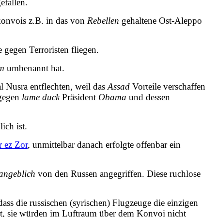
efallen.
konvois z.B. in das von
Rebellen
gehaltene Ost-Aleppo
gegen Terroristen fliegen.
am
umbenannt hat.
l Nusra entflechten, weil das
Assad
Vorteile verschaffen
 gegen
lame duck
Präsident
Obama
und dessen
ich ist.
r ez Zor
, unmittelbar danach erfolgte offenbar ein
angeblich
von den Russen angegriffen. Diese ruchlose
ass die russischen (syrischen) Flugzeuge die einzigen
lärt, sie würden im Luftraum über dem Konvoi nicht