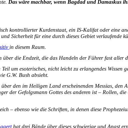
nte.
Das wäre machbar, wenn Bagdad und Damaskus ihr je
kisch
kontrollierter Kurdenstaat
, ein
IS-Kalifat
oder eine a
nd Sicherheit für eine durch dieses Gebiet verlaufende kü
sitiv
in diesem Raum.
n über die
Endzeit
, die das Handeln der Führer fast aller 
 Teil um esoterisches, nicht leicht zu erlangendes Wissen
ie G.W. Bush absieht.
 über den im Heiligen Land erscheinenden Messias, den An
nger der Gefolgsmann Gottes des anderen ist – Rollen, die 
ich – ebenso wie die Schriften, in denen diese Prophezei
Eggert
hat drei Bände über dieses schwierige und Angst e