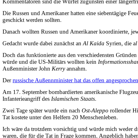
Kommentatoren sind die Würfel zugunsten einer längerfr
Die Russen und Amerikaner hatten eine siebentägige Feue
geschickt werden sollten.
Danach wollten Russen und Amerikaner koordinierte, jewei
Gedacht wurde dabei zunächst an
Al Kaida
Syrien, die a
Doch das funktionierte aus den verschiedensten Gründen n
würde und die US-Militärs wollten kein
Informationssha
Außenminister John
Kerry
annahm.
Der
russische Außennminister hat das offen angesproche
Am 17. September bombardierten amerikanische Flugzeug
Infanterieangriff des
Islamischen Staats
.
Zwei Tage später wurde ein nach
Ost-Aleppo
rollender H
Tat kostete unter den Helfern 20 Menschenleben.
Ich wäre da trotzdem vorsichtig und würde mich weder dra
waren, die für die Tat in Frage kommen. Angeblich haben 