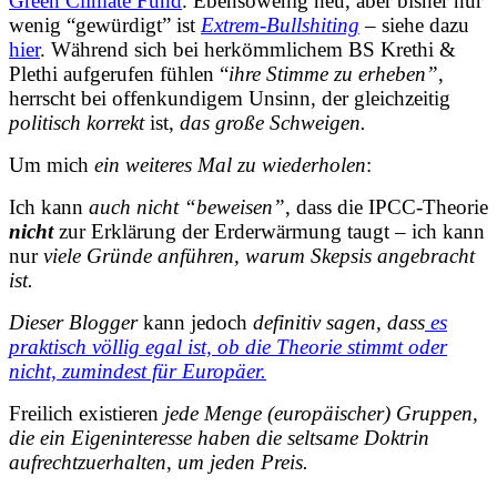
Green Climate Fund
. Ebensowenig neu, aber bisher nur
wenig “gewürdigt” ist
Extrem-Bullshiting
– siehe dazu
hier
. Während sich bei herkömmlichem BS Krethi &
Plethi aufgerufen fühlen “
ihre Stimme zu erheben”
,
herrscht bei offenkundigem Unsinn, der gleichzeitig
politisch korrekt
ist,
das große Schweigen.
Um mich
ein weiteres Mal zu wiederholen
:
Ich kann
auch nicht “beweisen”
, dass die IPCC-Theorie
nicht
zur Erklärung der Erderwärmung taugt – ich kann
nur
viele Gründe anführen, warum Skepsis angebracht
ist.
Dieser Blogger
kann jedoch
definitiv sagen,
dass
es
praktisch völlig egal ist, ob die Theorie stimmt oder
nicht, zumindest für Europäer.
Freilich existieren
jede Menge (europäischer) Gruppen,
die ein Eigeninteresse haben die seltsame Doktrin
aufrechtzuerhalten
,
um jeden Preis.