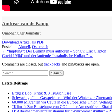
Andreas van de Kamp
Unabhängiger Journalist
Download Artikel als PDF
Posted in:
Aktuell
,
Österreich
←
“Impfung”: Der Bullshit muss aufhören – Song v. Eric Clapton
Covid 19(84) und der laufende “katabolische Kollaps”
→
Comments are closed, but
trackbacks
and pingbacks are open.
Letzte Beiträge
Erdgas: Lob, Kritik & 3 Trugschlüsse
Schwach gefüllte Gasspeicher – Wird der Winter zur Zitterparti
60.000 Migranten via Ceuta in die Europäische Union “gelangt
“Klima”: Zur Entstehung von CO2 in der Atmosphäre – Zitat d
D: Arbeitnehmervertreter stramm für “Willkommenskultur” – Zi