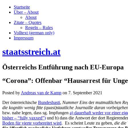
Startseite
Über – About
About
Zitate – Quotes
Regeln – Rules
Volltext (german only)
Impressum
staatsstreich.at
Österreichs Entführung nach EU-Europa
“Corona”: Offenbar “Hausarrest für Ungei
Posted by
Andreas van de Kamp
on
7. September 2021
Der österreichische
Bundesbasti
,
Nummer Eins
der
mutmaßlichen Regi
die kognitiv wenig fitte (quasi)staatliche Journaille
daran vorbeigehen
bzw. nahe legen, dass sg. Impfungen
a) dauerhaft weder vor einer ei
bisher – “fully vaxxed”)
und b) dass die Antwort der dort Regierenden
Boden für vierte vorbereitet wird
. Es scheint Leute zu geben,
die die