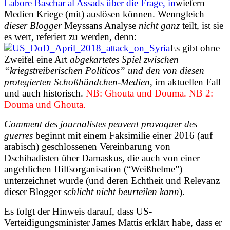
Labore Baschar al Assads über die Frage, in
wiefern
Medien Kriege (mit) auslösen können
. Wenngleich
dieser Blogger
Meyssans Analyse
nicht ganz
teilt, ist sie
es wert, referiert zu werden, denn:
Es gibt ohne
Zweifel eine Art
abgekartetes Spiel zwischen
“kriegstreiberischen Politicos” und den von diesen
protegierten Schoßhündchen-Medien
, im aktuellen Fall
und auch historisch.
NB: Ghouta und Douma. NB 2:
Douma und Ghouta.
Comment des journalistes peuvent provoquer des
guerres
beginnt mit einem Faksimilie einer 2016 (auf
arabisch) geschlossenen Vereinbarung von
Dschihadisten über Damaskus, die auch von einer
angeblichen Hilfsorganisation (“Weißhelme”)
unterzeichnet wurde (und deren Echtheit und Relevanz
dieser Blogger
schlicht nicht beurteilen kann
).
Es folgt der Hinweis darauf, dass US-
Verteidigungsminister James Mattis erklärt habe, dass er