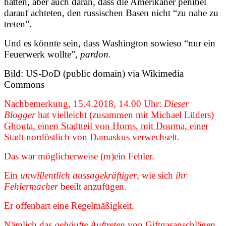
hätten, aber auch daran, dass die Amerikaner penibel
darauf achteten, den russischen Basen nicht “zu nahe zu
treten”.
Und es könnte sein, dass Washington sowieso “nur ein
Feuerwerk wollte”,
pardon.
Bild: US-DoD (public domain) via Wikimedia
Commons
Nachbemerkung, 15.4.2018, 14.00 Uhr:
Dieser
Blogger
hat vielleicht (zusammen mit Michael Lüders)
Ghouta, einen Stadtteil von Homs, mit Douma, einer
Stadt nordöstlich von Damaskus verwechselt.
Das war möglicherweise (m)ein Fehler.
Ein
unwillentlich aussagekräftiger
, wie sich
ihr
Fehlermacher
beeilt anzufügen.
Er offenbart eine Regelmäßigkeit.
Nämlich das
gehäufte Auftreten
von Giftgasanschlägen