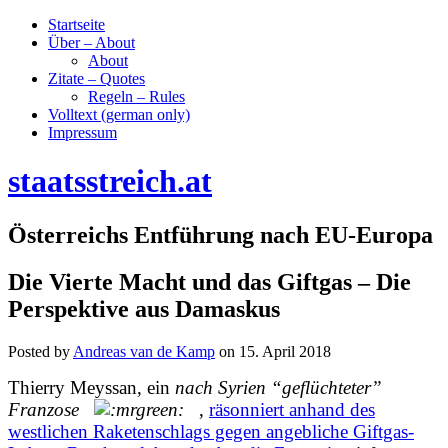
Startseite
Über – About
About
Zitate – Quotes
Regeln – Rules
Volltext (german only)
Impressum
staatsstreich.at
Österreichs Entführung nach EU-Europa
Die Vierte Macht und das Giftgas – Die
Perspektive aus Damaskus
Posted by
Andreas van de Kamp
on
15. April 2018
Thierry Meyssan, ein
nach Syrien “geflüchteter”
Franzose
,
räsonniert anhand des
westlichen Raketenschlags gegen angebliche Giftgas-