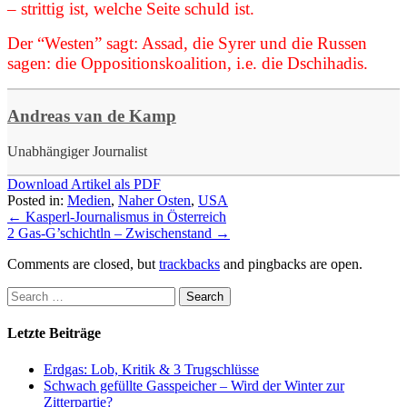
– strittig ist, welche Seite schuld ist.
Der “Westen” sagt: Assad, die Syrer und die Russen
sagen: die Oppositionskoalition, i.e. die Dschihadis.
Andreas van de Kamp
Unabhängiger Journalist
Download Artikel als PDF
Posted in:
Medien
,
Naher Osten
,
USA
←
Kasperl-Journalismus in Österreich
2 Gas-G’schichtln – Zwischenstand
→
Comments are closed, but
trackbacks
and pingbacks are open.
Letzte Beiträge
Erdgas: Lob, Kritik & 3 Trugschlüsse
Schwach gefüllte Gasspeicher – Wird der Winter zur
Zitterpartie?