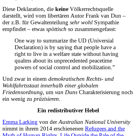
Diese Deklaration, die
keine
Völkerrechtsquelle
darstellt, wird vom libertären Autor Frank van Dun –
der z.B. für Gewaltenteilung
sehr wohl
Sympathie
empfindet – etwas
spöttisch
so zusammengefasst:
One way to summarize the UD (Universial
Declaration) is by saying that people have a
right to live in a welfare state without having
qualms about its unprecedented peacetime
powers of social control and mobilization.”
Und zwar in einem
demokratischen Rechts- und
Wohlfahrtsstaat innerhalb einer globalen
Friedensordnung
, um
van Duns
Charakterisierung noch
ein wenig zu
präzisieren
.
Ein redistributiver Hebel
Emma Larking
von der
Australian National University
nimmt in ihrem 2014 erschienenen
Refugees and the
Myth of
Human Rights. Life Outside the Pale of the