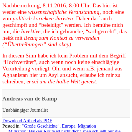
Nachbemerkung, 8.11.2016, 8.00 Uhr: Das hier ist
weder eine
wissenschaftliche Veranstaltung
, noch eine
von
politisch korrekten Juristen.
Daher darf auch
geschimpft und “beleidigt” werden. Ich bemühe mich
nur, die
Invektive
, die ich gebrauche, “sachgerecht”, das
heißt mit
Bezug zum Kontext zu verwenden
(“Übertreibungen” sind okay).
In diesem Sinn habe ich kein Problem mit dem Begriff
“Hochverräter”, auch wenn noch keine einschlägige
Verurteilung vorliegt. Oh, und wenn z.B. jemand aus
Aghanistan hier um Asyl ansucht, erlaube ich mir zu
schreiben, er sei
um die halbe Welt gereist.
Andreas van de Kamp
Unabhängiger Journalist
Download Artikel als PDF
Posted in:
"Große Geschichte"
,
Europa
,
Migration
←
Migration: Balkan-Route ist nicht dicht, man schließt nur die