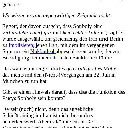
genau ?
Wir wissen es zum gegenwärtigen Zeitpunkt nicht.
Eggert, der davon ausgeht, dass Sonboly eine
verhandelte Täterfigur
und
kein echter Täter
ist, sagt: Er
wurde ausgewählt, um gleichzeitig den Iran
und
Berlin
zu
implizieren;
jenen Iran, mit dem im vergangenen
Sommer ein
Nuklardeal
abgeschlossen wurde, der zur
Beendigung der internationalen Sanktionen führte.
Das wäre ein übergeordnetes
geostrategisches Motiv
,
das nichts mit den (Nicht-)Vorgängen am 22. Juli in
München zu tun hat.
Gibt es einen Hinweis darauf, dass
das
die Funktion des
Patsys Sonboly sein könnte?
Derzeit (noch) nicht, denn das angebliche
Schießtraining im Iran ist nicht besonders
bemerkenswert. Aber es könnte ein bloßer
Vorgeschmack
sein, einer auf
reale oder fabrizierte