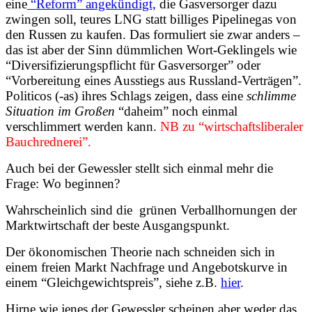
eine
“Reform” angekündigt,
die Gasversorger dazu
zwingen soll, teures LNG statt billiges Pipelinegas von
den Russen zu kaufen. Das formuliert sie zwar anders –
das ist aber der Sinn dümmlichen Wort-Geklingels wie
“Diversifizierungspflicht für Gasversorger” oder
“Vorbereitung eines Ausstiegs aus Russland-Verträgen”.
Politicos (-as) ihres Schlags zeigen, dass eine
schlimme
Situation im Großen
“daheim” noch einmal
verschlimmert werden kann.
NB zu “wirtschaftsliberaler
Bauchrednerei”.
Auch bei der Gewessler stellt sich einmal mehr die
Frage: Wo beginnen?
Wahrscheinlich sind die grünen Verballhornungen der
Marktwirtschaft der beste Ausgangspunkt.
Der ökonomischen Theorie nach schneiden sich in
einem freien Markt Nachfrage und Angebotskurve in
einem “Gleichgewichtspreis”, siehe z.B.
hier
.
Hirne wie jenes der Gewessler scheinen aber weder das