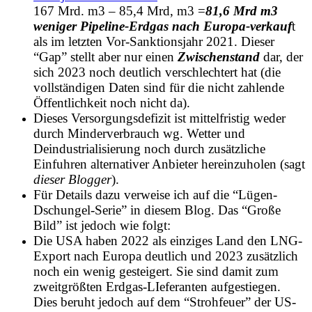
167 Mrd. m3 – 85,4 Mrd, m3 =
81,6 Mrd m3
weniger Pipeline-Erdgas nach Europa-verkauf
t
als im letzten Vor-Sanktionsjahr 2021. Dieser
“Gap” stellt aber nur einen
Zwischenstand
dar, der
sich 2023 noch deutlich verschlechtert hat (die
vollständigen Daten sind für die nicht zahlende
Öffentlichkeit noch nicht da).
Dieses Versorgungsdefizit ist mittelfristig weder
durch Minderverbrauch wg. Wetter und
Deindustrialisierung noch durch zusätzliche
Einfuhren alternativer Anbieter hereinzuholen (sagt
dieser Blogger
).
Für Details dazu verweise ich auf die “Lügen-
Dschungel-Serie” in diesem Blog. Das “Große
Bild” ist jedoch wie folgt:
Die USA haben 2022 als einziges Land den LNG-
Export nach Europa deutlich und 2023 zusätzlich
noch ein wenig gesteigert. Sie sind damit zum
zweitgrößten Erdgas-LIeferanten aufgestiegen.
Dies beruht jedoch auf dem “Strohfeuer” der US-