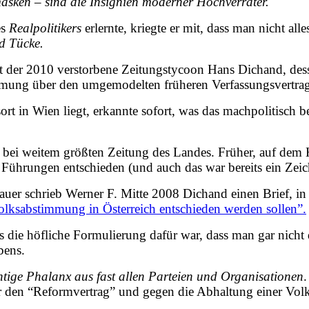
sken – sind die Insignien moderner Hochverräter.
es
Realpolitikers
erlernte, kriegte er mit, dass man nicht all
nd Tücke.
ist der 2010 verstorbene Zeitungstycoon Hans Dichand, de
mung über den umgemodelten früheren Verfassungsvertrag
 in Wien liegt, erkannte sofort, was das machpolitisch be
 bei weitem größten Zeitung des Landes. Früher, auf dem
Führungen entschieden (und auch das war bereits ein Ze
r schrieb Werner F. Mitte 2008 Dichand einen Brief, in 
 Volksabstimmung in Österreich entschieden werden sollen”.
as die höfliche Formulierung dafür war, dass man gar nic
bens.
tige Phalanx aus fast allen Parteien und Organisationen
ür den “Reformvertrag” und gegen die Abhaltung einer Vol