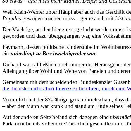
So etwas – und nicht mehr Mantel, Degen und Gesichtsma
Weil Klein-Werner unter Häupl aber auch das Geschäft d
Populus
gewogen machen muss – gerne auch mit
List u
Der Mächtige, an den hier zuerst gedacht werden muss, 
geworden und dazu übergegangen war, eine Volksabstim
Faymann, dessen politische Kinderstube im Wohnbauressort
ein
unbedingt zu Beschwichtigender war.
Dichand war schließlich noch immer der Herausgeber der
Alleingang über Wohl und Wehe von Parteien und deren 
Gemeinsam mit dem scheidenden Bundeskanzler Gusenbaue
die die österreichischen Interessen berühren, durch eine
Vermutlich hat der 87-Jährige genau durchschaut, dass d
– aber der Mann war krank und stand am Ende seines Le
Auf der anderen Seite befand sich dagegen eine ü
bermäch
Parlament bereits vollendete Tatsachen geschaffen und f