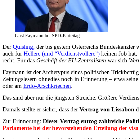
Gast Faymann bei SPD-Parteitag
Der
Quisling,
der bis gestern Österreichs Bundeskanzler w
auch für
Hellere (und “Verdienstvollere”)
keinen Job hat, 
recht. Für das
Geschäft der EU-Zentralisten
war sich
Wern
Faymann ist der Archetypus eines politischen Trickbetrüg
Zeitungslesern ohnedies noch in Erinnerung – etwa sein
oder am
Erdo-Arschkriechen
.
Das sind aber nur die jüngsten Streiche. Größere Verdie
Damals stellte er sicher, dass der
Vertrag von Lissabon
d
Zur Erinnerung:
Dieser Vertrag entzog zahlreiche Poli
Parlamente bei der bevorstehenden Erteilung der visaf