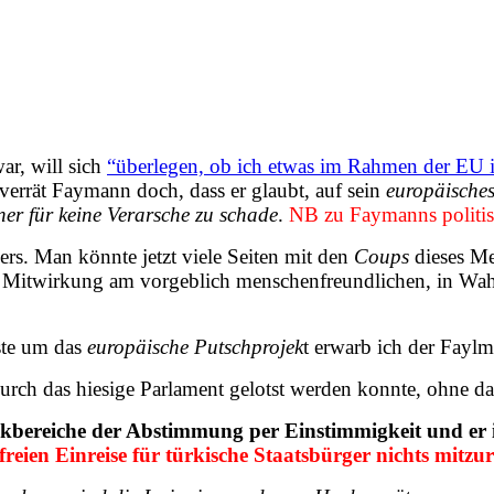
ar, will sich
“überlegen, ob ich etwas im Rahmen der EU 
verrät Faymann doch, dass er glaubt, auf sein
europäisches
er für keine Verarsche zu schade
.
NB zu Faymanns politisc
ers. Man könnte jetzt viele Seiten mit den
Coups
dieses Me
e Mitwirkung am vorgeblich menschenfreundlichen, in Wahr
nste um das
europäische Putschprojek
t erwarb ich der Fay
urch das hiesige Parlament gelotst werden konnte, ohne da
tikbereiche der Abstimmung per Einstimmigkeit und er 
reien Einreise für türkische Staatsbürger nichts mitzu