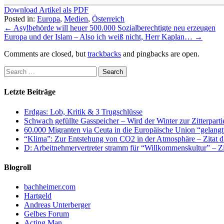
Download Artikel als PDF
Posted in:
Europa
,
Medien
,
Österreich
←
Asylbehörde will heuer 500.000 Sozialberechtigte neu erzeugen
Europa und der Islam – Also ich weiß nicht, Herr Kaplan…
→
Comments are closed, but
trackbacks
and pingbacks are open.
Letzte Beiträge
Erdgas: Lob, Kritik & 3 Trugschlüsse
Schwach gefüllte Gasspeicher – Wird der Winter zur Zitterparti
60.000 Migranten via Ceuta in die Europäische Union “gelangt
“Klima”: Zur Entstehung von CO2 in der Atmosphäre – Zitat d
D: Arbeitnehmervertreter stramm für “Willkommenskultur” – Zi
Blogroll
bachheimer.com
Hartgeld
Andreas Unterberger
Gelbes Forum
Acting Man