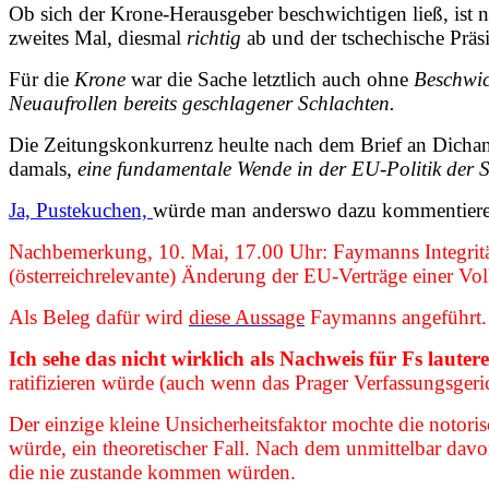
Ob sich der Krone-Herausgeber beschwichtigen ließ, ist ni
zweites Mal, diesmal
richtig
ab und der tschechische Präs
Für die
Krone
war die Sache letztlich auch ohne
Beschwic
Neuaufrollen bereits geschlagener Schlachten.
Die Zeitungskonkurrenz heulte nach dem Brief an Dichand 
damals,
eine fundamentale Wende in der EU-Politik der 
Ja, Pustekuchen,
würde man anderswo dazu kommentiere
Nachbemerkung, 10. Mai, 17.00 Uhr: Faymanns Integrität h
(österreichrelevante) Änderung der EU-Verträge einer Vo
Als Beleg dafür wird
diese Aussage
Faymanns angeführt. D
Ich sehe das nicht wirklich als Nachweis für Fs lauter
ratifizieren würde (auch wenn das Prager Verfassungsgeric
Der einzige kleine Unsicherheitsfaktor mochte die notori
würde, ein theoretischer Fall. Nach dem unmittelbar davo
die nie zustande kommen würden.