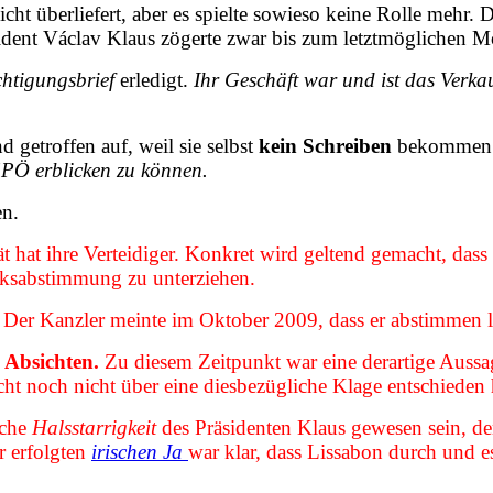
cht überliefert, aber es spielte sowieso keine Rolle mehr.
ident Václav Klaus zögerte zwar bis zum letztmöglichen M
htigungsbrief
erledigt.
Ihr Geschäft war und ist das Verka
getroffen auf, weil sie selbst
kein Schreiben
bekommen h
SPÖ erblicken zu können.
n.
at ihre Verteidiger. Konkret wird geltend gemacht, dass F
lksabstimmung zu unterziehen.
er Kanzler meinte im Oktober 2009, dass er abstimmen la
e Absichten.
Zu diesem Zeitpunkt war eine derartige Aussag
ht noch nicht über eine diesbezügliche Klage entschieden h
sche
Halsstarrigkeit
des Präsidenten Klaus gewesen sein, d
r erfolgten
irischen Ja
war klar, dass Lissabon durch und