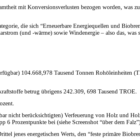
samtheit mit Konversionsverlusten bezogen worden, was zur
tegorie, die sich “Erneuerbare Energiequellen und Biobren
olarstrom (und -wärme) sowie Windenergie – also das, was 
verfügbar) 104.668,978 Tausend Tonnen Rohöleinheiten (T
kraftstoffe betrug übrigens 242.309, 698 Tausend TROE.
ozent.
fenbar nicht berücksichtigten) Verfeuerung von Holz und 
pp 6 Prozentpunkte bei (siehe Screenshot “über dem Falz”
 Drittel jenes energetischen Werts, den “feste primäre Biobr