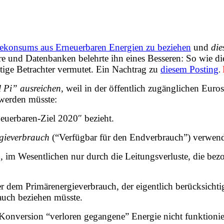
iekonsums aus Erneuerbaren Energien zu beziehen
und
di
und Datenbanken belehrte ihn eines Besseren: So wie die Un
üchtige Betrachter vermutet. Ein Nachtrag zu
diesem Posting
.
Pi” ausreichen
, weil in der öffentlich zugänglichen Euro
werden müsste:
neuerbaren-Ziel 2020″ bezieht.
gieverbrauch
(“Verfügbar für den Endverbrauch”) verwende
g, im Wesentlichen nur durch die Leitungsverluste, die be
ter dem Primärenergieverbrauch
, der eigentlich berücksicht
auch beziehen müsste.
Konversion “verloren gegangene” Energie nicht funktionie