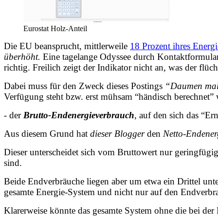
Eurostat Holz-Anteil
Die EU beansprucht, mittlerweile
18 Prozent ihres Energ
überhöht
.
Eine tagelange Odyssee durch Kontaktformulare 
richtig. Freilich zeigt der Indikator nicht an, was der fl
Dabei muss für den Zweck dieses Postings
“Daumen mal 
Verfügung steht bzw. erst mühsam “händisch berechnet” 
- der
Brutto-Endenergieverbrauch
, auf den sich das “Er
Aus diesem Grund hat
dieser Blogger
den
Netto-Endener
Dieser unterscheidet sich vom Bruttowert nur geringfügi
sind.
Beide Endverbräuche liegen aber um etwa
ein Drittel un
gesamte Energie-System und nicht nur auf den Endverbr
Klarerweise könnte das gesamte System
ohne die bei der 