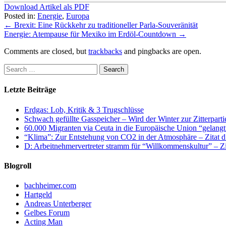
Download Artikel als PDF
Posted in:
Energie
,
Europa
←
Brexit: Eine Rückkehr zu traditioneller Parla-Souveränität
Energie: Atempause für Mexiko im Erdöl-Countdown
→
Comments are closed, but
trackbacks
and pingbacks are open.
Letzte Beiträge
Erdgas: Lob, Kritik & 3 Trugschlüsse
Schwach gefüllte Gasspeicher – Wird der Winter zur Zitterparti
60.000 Migranten via Ceuta in die Europäische Union “gelangt
“Klima”: Zur Entstehung von CO2 in der Atmosphäre – Zitat d
D: Arbeitnehmervertreter stramm für “Willkommenskultur” – Zi
Blogroll
bachheimer.com
Hartgeld
Andreas Unterberger
Gelbes Forum
Acting Man