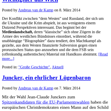
Posted by
Andreas van de Kamp
on
8. März 2014
Der Konflikt zwischen “dem Westen” und Russland, der sich um
die Ukraine und die Krim abspielt, ist aus wenigstens einem
Dutzend Perspektiven interessant. Das beginnt bei der
Medienlandschaft,
deren “klassische” sich ohne Zögern in die
Armee des westlichen Bündnisses einordnet, während die
unabhängige “Blogosphäre” dazu tendiert, den Machtkampf als
gezielte, aus dem Westen finanzierte Subversion gegen einen
prorussischen Status quo anzusehen und die dem FSB sein
(offenkundig authentisches) Material mit Handkuss abnimmt.
[Read
more...]
Posted in:
"Große Geschichte"
,
Aktuell
Juncker, ein ehrlicher Lügenbaron
Posted by
Andreas van de Kamp
on
7. März 2014
Mit der Wahl Jean-Claude Junckers zum
Spitzenkandidaten für die EU-Parlamentswahlen
haben die
europäischen Christdemokraten einen Mann auf den Schild