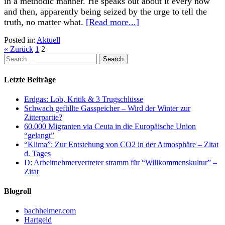
in a methodic manner. He speaks out about it every now
and then, apparently being seized by the urge to tell the
truth, no matter what.
[Read more...]
Posted in:
Aktuell
« Zurück
1
2
Letzte Beiträge
Erdgas: Lob, Kritik & 3 Trugschlüsse
Schwach gefüllte Gasspeicher – Wird der Winter zur
Zitterpartie?
60.000 Migranten via Ceuta in die Europäische Union
“gelangt”
“Klima”: Zur Entstehung von CO2 in der Atmosphäre – Zitat
d. Tages
D: Arbeitnehmervertreter stramm für “Willkommenskultur” –
Zitat
Blogroll
bachheimer.com
Hartgeld