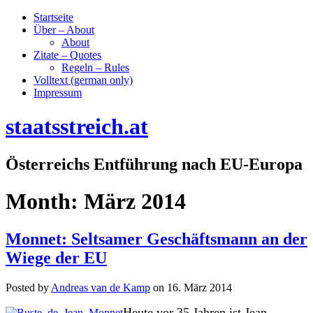
Startseite
Über – About
About
Zitate – Quotes
Regeln – Rules
Volltext (german only)
Impressum
staatsstreich.at
Österreichs Entführung nach EU-Europa
Month:
März 2014
Monnet: Seltsamer Geschäftsmann an der
Wiege der EU
Posted by
Andreas van de Kamp
on
16. März 2014
Heute vor 35 Jahren ist Jean