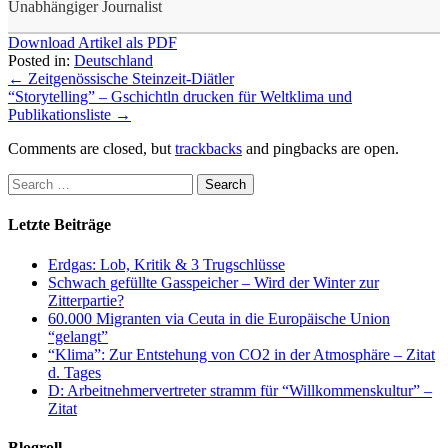
Unabhängiger Journalist
Download Artikel als PDF
Posted in:
Deutschland
←
Zeitgenössische Steinzeit-Diätler
“Storytelling” – Gschichtln drucken für Weltklima und
Publikationsliste
→
Comments are closed, but
trackbacks
and pingbacks are open.
Letzte Beiträge
Erdgas: Lob, Kritik & 3 Trugschlüsse
Schwach gefüllte Gasspeicher – Wird der Winter zur
Zitterpartie?
60.000 Migranten via Ceuta in die Europäische Union
“gelangt”
“Klima”: Zur Entstehung von CO2 in der Atmosphäre – Zitat
d. Tages
D: Arbeitnehmervertreter stramm für “Willkommenskultur” –
Zitat
Blogroll