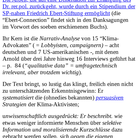
Dr. rer.pol. zurückgeht, wurde durch ein Stipendium der
SP-nahen Friedrich Ebert-Stiftung ermöglicht
(die
“Ebert-Connection” findet sich in den Danksagungen
im Vorwort des soeben erschienenen Buchs).
Ihr Kern ist die
Narrativ-Analyse
von 15 “Klima-
Advokaten” ( =
Lobbyisten, campaignern)
– acht
deutschen und 7 US-amerikanischen -, mit denen
Arnold über drei Jahre hinweg 16 Interviews geführt hat
– p. 84 (
“qualitative data” = umfragetechnisch
irrelevant, aber trotzdem wichtig
).
Der Text bringt, so lustig das klingt, freilich einen nicht
zu unterschätzenden Erkenntnisgewinn: Er
systematisiert
die (ohnedies bekannten)
persuasiven
Strategien
der Klima-Aktivisten;
u
nwissenschaftlich ausgedrückt: Er beschreibt. w
ie
etwas weniger informierte Menschen über
selektive
Information und moralisierende Kurzschlüsse
dazu
gebracht werden sollen,
sich gegen die eigenen