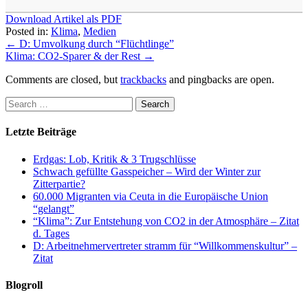
Download Artikel als PDF
Posted in:
Klima
,
Medien
←
D: Umvolkung durch “Flüchtlinge”
Klima: CO2-Sparer & der Rest
→
Comments are closed, but
trackbacks
and pingbacks are open.
Letzte Beiträge
Erdgas: Lob, Kritik & 3 Trugschlüsse
Schwach gefüllte Gasspeicher – Wird der Winter zur
Zitterpartie?
60.000 Migranten via Ceuta in die Europäische Union
“gelangt”
“Klima”: Zur Entstehung von CO2 in der Atmosphäre – Zitat
d. Tages
D: Arbeitnehmervertreter stramm für “Willkommenskultur” –
Zitat
Blogroll