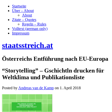
Startseite
Über – About
About
Zitate – Quotes
Regeln – Rules
Volltext (german only)
Impressum
staatsstreich.at
Österreichs Entführung nach EU-Europa
“Storytelling” – Gschichtln drucken für
Weltklima und Publikationsliste
Posted by
Andreas van de Kamp
on
1. April 2018