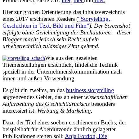
Politk beliebt, siehe z.B.
hier
,
hier
und
hier.
Hier zur groben Orientierung das Inhaltsverzeichnis
eines 2017 erschienen Readers (
“Storytelling.
Geschichten in Text, Bild und Film”
).
Der Screenshot
erfolgte ohne Genehmigung der Buchautoren – dieser
Blogger macht jedoch sein Recht auf ein
urheberrechtlich zulässiges Zitat geltend.
Wie aus den gezeigten
Themenstellungen ersichtlich, findet die Technik
speziell in der Unternehmenskommunikation nach
innen und außen Verwendung.
Es gibt ein zweites, an das
business storytelling
angrenzendes Gebiet, das an einer
wissenschaftlichen
Aufarbeitung des G’schichtldruckens
besonders
interessiert ist:
Werbung & Marketing.
Dazu der Titel eines soeben erschienenen Buchs, der
beispielhaft für Aberdutzende ähnlich gelagerter
Publikationen stehen soll:
Anja Fordon, Die