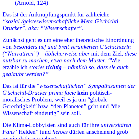
(Arnold, 124)
Das ist der Anknüpfungspunkt für zahlreiche
“sozial-/geisteswissenschaftliche
Meta-G’schichtl-
Drucker”, aka: “Wissenschafter”.
Zunächst geht es um eine eher theoretische Einordnung
von
besonders tief und breit verankerten
G’schichterln
(“Narrativen”) – üblicherweise aber
mit dem Ziel,
diese
nutzbar zu machen, etwa nach dem Muster:
“Wie
erzähle ich
stories
richtig
– nämlich so, dass sie auch
geglaubt werden?”
Das ist für die “
wissenschaftlichen” Sympathisanten der
G’schichtl-Drucker
prima facie
kein
politisch-
moralisches Problem, weil es ja um “globale
Gerechtigkeit” bzw. “den Planeten” geht und “die
Wissenschaft eindeutig” sein soll.
Die Klima-Lobbyisten sind auch für ihre
universitären
Fans
“Helden” (und
heroes
dürfen anscheinend grob
manipulativ vorgehen).