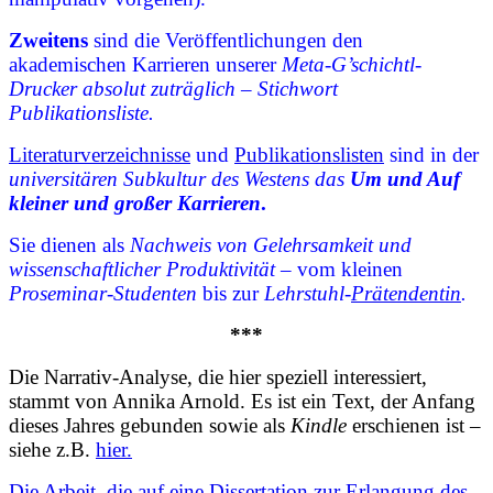
Zweitens
sind die Veröffentlichungen den
akademischen Karrieren
unserer
Meta-G’schichtl-
Drucker
absolut zuträglich
–
Stichwort
Publikationsliste.
Literaturverzeichnisse
und
Publikationslisten
sind in der
universitären Subkultur des Westens das
Um und Auf
kleiner und großer Karrieren
.
Sie dienen als
Nachweis von Gelehrsamkeit und
wissenschaftlicher Produktivität
– vom kleinen
Proseminar-Studenten
bis zur
Lehrstuhl-
Prätendentin
.
***
Die Narrativ-Analyse, die hier speziell interessiert,
stammt von Annika Arnold. Es ist ein Text, der Anfang
dieses Jahres gebunden sowie als
Kindle
erschienen ist –
siehe z.B.
hier.
Die Arbeit, die auf eine Dissertation zur Erlangung des