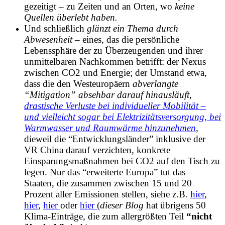
gezeitigt – zu Zeiten und an Orten, wo
keine
Quellen überlebt haben.
Und schließlich
glänzt
ein Thema
durch
Abwesenheit
– eines, das die persönliche
Lebenssphäre der zu Überzeugenden und ihrer
unmittelbaren Nachkommen betrifft: der Nexus
zwischen CO2 und Energie
; der Umstand etwa,
dass die den Westeuropäern
abverlangte
“Mitigation” absehbar darauf hinausläuft,
drastische Verluste bei individueller Mobilität –
und vielleicht sogar bei Elektrizitätsversorgung, bei
Warmwasser und Raumwärme hinzunehmen
,
dieweil die “Entwicklungsländer” inklusive der
VR China darauf verzichten, konkrete
Einsparungsmaßnahmen bei CO2 auf den Tisch zu
legen. Nur das “erweiterte Europa” tut das –
Staaten, die zusammen zwischen 15 und 20
Prozent aller Emissionen stellen, siehe z.B.
hier
,
hier
,
hier
oder
hier
(
dieser Blog
hat übrigens 50
Klima-Einträge, die zum allergrößten Teil
“nicht