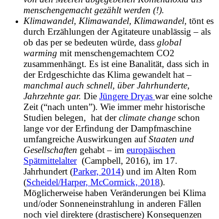
menschengemacht gezählt werden (!).
Klimawandel, Klimawandel, Klimawandel,
tönt es
durch Erzählungen der Agitateure unablässig –
als
ob das per se bedeuten würde, dass
global
warming
mit menschengemachtem CO2
zusammenhängt
. Es ist eine Banalität, dass sich in
der Erdgeschichte das Klima gewandelt hat –
manchmal auch schnell, über Jahrhunderte,
Jahrzehnte gar.
Die
Jüngere Dryas
war eine solche
Zeit (“nach unten”). Wie immer mehr historische
Studien belegen, hat der
climate change
schon
lange vor der Erfindung der Dampfmaschine
umfangreiche Auswirkungen auf
Staaten und
Gesellschaften
gehabt
– im
europäischen
Spätmittelalter
(Campbell, 2016), im 17.
Jahrhundert (
Parker, 2014
) und im Alten Rom
(
Scheidel/Harper, McCormick, 2018
).
Möglicherweise haben Veränderungen bei Klima
und/oder Sonneneinstrahlung in anderen Fällen
noch viel direktere (drastischere) Konsequenzen