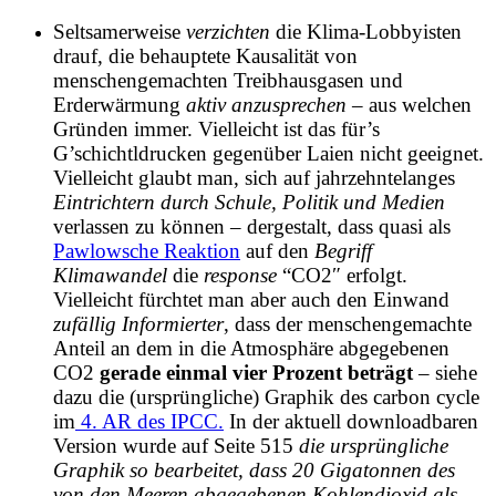
Seltsamerweise
verzichten
die Klima-Lobbyisten
drauf, die behauptete Kausalität von
menschengemachten Treibhausgasen und
Erderwärmung
aktiv anzusprechen
– aus welchen
Gründen immer. Vielleicht ist das für’s
G’schichtldrucken gegenüber Laien nicht geeignet.
Vielleicht glaubt man, sich auf jahrzehntelanges
Eintrichtern durch Schule, Politik und Medien
verlassen zu können – dergestalt, dass quasi als
Pawlowsche Reaktion
auf den
Begriff
Klimawandel
die
response
“CO2″ erfolgt.
Vielleicht fürchtet man aber auch den Einwand
zufällig Informierter
, dass der menschengemachte
Anteil an dem in die Atmosphäre abgegebenen
CO2
gerade einmal vier Prozent beträgt
– siehe
dazu die (ursprüngliche) Graphik des carbon cycle
im
4. AR des IPCC.
In der aktuell downloadbaren
Version wurde auf Seite 515
die ursprüngliche
Graphik so bearbeitet, dass 20 Gigatonnen des
von den Meeren abgegebenen Kohlendioxid als