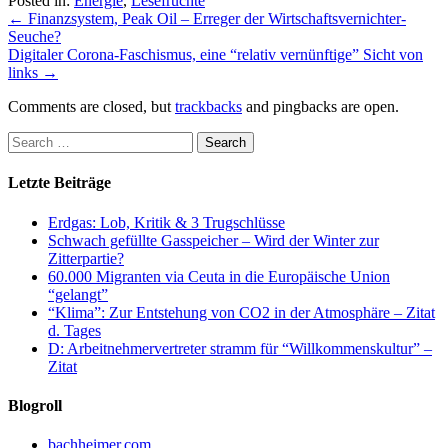
Posted in:
Energie
,
Lesefrüchte
←
Finanzsystem, Peak Oil – Erreger der Wirtschaftsvernichter-
Seuche?
Digitaler Corona-Faschismus, eine “relativ vernünftige” Sicht von
links
→
Comments are closed, but
trackbacks
and pingbacks are open.
Letzte Beiträge
Erdgas: Lob, Kritik & 3 Trugschlüsse
Schwach gefüllte Gasspeicher – Wird der Winter zur
Zitterpartie?
60.000 Migranten via Ceuta in die Europäische Union
“gelangt”
“Klima”: Zur Entstehung von CO2 in der Atmosphäre – Zitat
d. Tages
D: Arbeitnehmervertreter stramm für “Willkommenskultur” –
Zitat
Blogroll
bachheimer.com