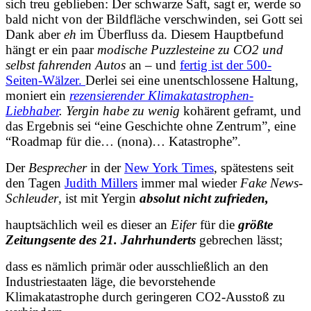
sich treu geblieben: Der schwarze Saft, sagt er, werde so
bald nicht von der Bildfläche verschwinden, sei Gott sei
Dank aber
eh
im Überfluss da. Diesem Hauptbefund
hängt er ein paar
modische Puzzlesteine zu CO2 und
selbst fahrenden Autos
an – und
fertig ist der 500-
Seiten-Wälzer.
Derlei sei eine
unentschlossene Haltung,
moniert ein
rezensierender Klimakatastrophen-
Liebhaber
. Yergin habe zu wenig
kohärent geframt
, und
das Ergebnis sei “eine Geschichte ohne Zentrum”, eine
“Roadmap für die… (nona)…
Katastrophe”
.
Der
Besprecher
in der
New York Times
, spätestens seit
den Tagen
Judith Millers
immer mal wieder
Fake News-
Schleuder
, ist mit Yergin
absolut nicht zufrieden,
hauptsächlich weil es dieser an
Eifer
für die
größte
Zeitungsente des 21. Jahrhunderts
gebrechen lässt;
dass es nämlich primär oder ausschließlich an den
Industriestaaten läge, die bevorstehende
Klimakatastrophe durch geringeren CO2-Ausstoß zu