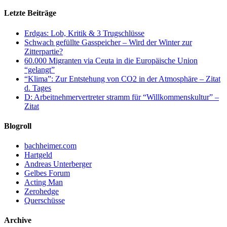
Letzte Beiträge
Erdgas: Lob, Kritik & 3 Trugschlüsse
Schwach gefüllte Gasspeicher – Wird der Winter zur
Zitterpartie?
60.000 Migranten via Ceuta in die Europäische Union
“gelangt”
“Klima”: Zur Entstehung von CO2 in der Atmosphäre – Zitat
d. Tages
D: Arbeitnehmervertreter stramm für “Willkommenskultur” –
Zitat
Blogroll
bachheimer.com
Hartgeld
Andreas Unterberger
Gelbes Forum
Acting Man
Zerohedge
Querschüsse
Archive