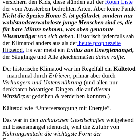
versichern den Kids, diese stünden auf der
Roten Liste
der vom Aussterben bedrohten Arten. Aber keine Panik!
Nicht die Spezies Homo S. ist gefährdet, sondern nur
wohlstandsverwahrloste junge Menschen sind es, die
für bare Münze nehmen, was oben genannte
Wissensträger
von sich geben
. Historisch jedenfalls sah
der
Klimatod
anders aus als der
heute prophezeite
Hitzetod
.
Es war meist ein
Exitus aus Energiemangel
,
der Säuglinge und Alte gleichermaßen
dahin raffte
.
Der historische Klimatod war im Regelfall ein
Kältetod
– manchmal durch
Erfrieren
, primär aber durch
Verhungern und Unterernährung
(und allen nur
denkbaren bösartigen Dingen, die auf
diesem
Wirtskörper
gedeihen & verderben konnten.)
Kältetod wie
“Unterversorgung mit Energie”.
Das war in den
archaischen Gesellschaften
weitgehend
mit
Essensmangel
identisch, weil die Zufuhr von
Nahrungsmitteln die wichtigste Form der