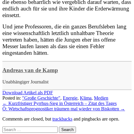
die
ebenso beharrlich wie vergeblich darauf warten, dass
endlich auch für sie und ihre Kinder die Erderwärmung
einsetzt.
Und jene Professoren, die ein ganzes Berufsleben lang
eine wissenschaftlich letztlich unhaltbare Theorie
vertreten haben, hätten die Jungen eher ins offene
Messer laufen lassen als dass sie einen Fehler
eingestanden hätten
.
Andreas van de Kamp
Unabhängiger Journalist
Download Artikel als PDF
Posted in:
"Große Geschichte"
,
Energie
,
Klima
,
Medien
←
Kurzfristiger Pyrrhus-Sieg in Österreich – Zitat des Tages
Ö: Wirtschaftsprognostiker träumen mal wieder von Biskotten
→
Comments are closed, but
trackbacks
and pingbacks are open.