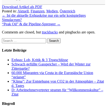
Download Artikel als PDF
Posted in:
Aktuell
,
Finanzen
,
Medien
,
Österreich
←
Ist die aktuelle Erdgaskrise nur ein sehr kostspieliges
Simulacrum?
“Peak Oil” & die Pipeline-Sprenger
→
Comments are closed, but
trackbacks
and pingbacks are open.
Letzte Beiträge
Erdgas: Lob, Kritik & 3 Trugschlüsse
Schwach gefüllte Gasspeicher – Wird der Winter zur
Zitterpartie?
60.000 Migranten via Ceuta in die Europäische Union
“gelangt”
“Klima”: Zur Entstehung von CO2 in der Atmosphäre – Zitat
d. Tages
D: Arbeitnehmervertreter stramm für “Willkommenskultur” –
Zitat
Blogroll