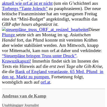
aktuell wie orf.at ist er nicht
(um ein G’schichterl aus
Torbergs “Tante Jolesch”
zu paraphrasieren). Der neue
britische Finanzminister hat am vergangenen Freitag
eine Art “Mini-Budget” angekündigt, woraufhin das
GBP
after hours
abgestürzt ist
.
Dieser
Plunge
setzte sich am Montag im sg.
Asiatischen
Handel
fort, das Pfund konnte mit vereinten Kräften
aber wieder stabilisiert werden. Am Mittwoch, knapp
vor Mitternacht, kam nun orf.at daher und verkündete:
“Steuerpläne bringen Truss unter Druck”
.
Krawuzikapuzi!
Immerhin findet sich im Inneren des
Texts ein Hinweis auf die
erst zwei Tage alte Gilt-Krise,
die die
Bank of England veranlasste
,
65 Mrd. Pfund in
den sg. Markt zu pumpen.
Fortsetzung folgt,
womöglich auch auf
orf.at
.
Andreas van de Kamp
Unabhängiger Journalist