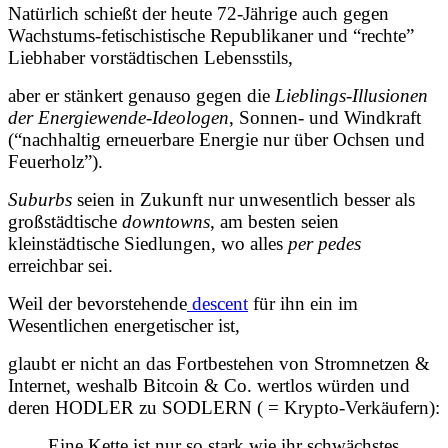
Natürlich schießt der heute 72-Jährige auch gegen
Wachstums-fetischistische Republikaner und “rechte”
Liebhaber vorstädtischen Lebensstils,
aber er stänkert genauso gegen die
Lieblings-Illusionen
der Energiewende-Ideologen
, Sonnen- und Windkraft
(“nachhaltig erneuerbare Energie nur über Ochsen und
Feuerholz”).
Suburbs
seien in Zukunft nur unwesentlich besser als
großstädtische
downtowns
, am besten seien
kleinstädtische Siedlungen, wo alles
per pedes
erreichbar sei.
Weil der bevorstehende
descent
für ihn ein im
Wesentlichen energetischer ist,
glaubt er nicht an das Fortbestehen von Stromnetzen &
Internet, weshalb Bitcoin & Co. wertlos würden und
deren HODLER zu SODLERN ( = Krypto-Verkäufern):
Eine Kette ist nur so stark wie ihr schwächstes