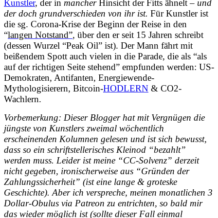
Kunstler
, der in
mancher
Hinsicht der Fitts ähnelt –
und
der
doch grundverschieden von ihr ist.
Für Kunstler ist
die sg. Corona-Krise der Beginn der Reise in den
“
langen Notstand”
, über den er seit 15 Jahren schreibt
(dessen Wurzel “Peak Oil” ist). Der Mann fährt mit
beißendem Spott auch vielen in die Parade, die als “als
auf der richtigen Seite stehend” empfunden werden: US-
Demokraten, Antifanten, Energiewende-
Mythologisierern, Bitcoin-
HODLERN
& CO2-
Wachlern.
Vorbemerkung:
Dieser Blogger
hat mit Vergnügen die
jüngste von Kunstlers zweimal wöchentlich
erscheinenden Kolumnen gelesen und ist sich bewusst,
dass so ein schriftstellerisches Kleinod “bezahlt”
werden muss. Leider ist meine “CC-Solvenz” derzeit
nicht gegeben, ironischerweise aus “Gründen der
Zahlungssicherheit” (ist eine lange & groteske
Geschichte). Aber ich verspreche, meinen monatlichen 3
Dollar-Obulus via Patreon zu entrichten, so bald mir
das wieder möglich ist (sollte dieser Fall einmal