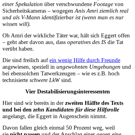
einer Spekulation
über verschwundene
Footage
von
Sicherheitskameras – wogegen
Anis Amri ziemlich real
und als V-Mann identifizierbar ist (wenn man es nur
wissen will).
Ob Amri der wirkliche Täter war, hält sich Eggert offen
– geht aber davon aus, dass
operatives des IS
die Tat
verübt haben.
Die sind freilich auf
ein wenig Hilfe durch Freunde
angewiesen, speziell in
ungewohnten Umgebungen
und
bei ebensolchen Tatwerkzeugen – wie es z.B. hoch
technisierte
schwere LkW
sind.
Vier Destabilisierungsinteressenten
Hier sind wir bereits in der
zweiten Hälfte des Texts
und bei den
zehn Kandidaten für diese Hilfsrolle
angelangt, die Eggert in Augenschein nimmt.
Davon fallen gleich einmal 50 Prozent weg, weil
sie
nicht passen
und der Anschlag einer
gegen eine