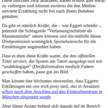
Diese möchten zwar aufklären, haben
erstens
aber etwas
zu verbergen und können
zweitens
die den Medien
servierte Erzählung nicht frei nach ihrem Belieben
gestalten.
Da gibt es nämlich
Kräfte
, die – wie Eggert schreibt -,
jederzeit die Schlagzeile “Verfassungsschützer als
Massenmörder” setzen können und die mithilfe dieses
Drohpotenzials
womöglich
Spezialwünsche
für die
Ermittlungen angemeldet haben.
Dass es eben diese Kräfte waren, die den
offiziellen
Täter serviert,
die Spuren am Tatort
ausgelegt
und mit
“unabhängiger” (Des)Information
mediale Fakten
geschaffen
haben, passt gut ins Bild.
Man könnte hier höchstens einwenden, dass Eggerts
Erklärungen ein
one trick pony
sind,
das in Ansätzen
schon nach dem Anschlag auf das Einkaufszentrum in
München eingesetzt wurde
.
Aber dieser Ansatz befand sich damals
tief im Bereich