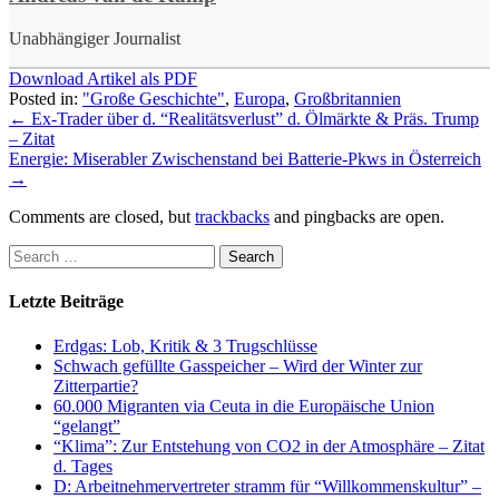
Unabhängiger Journalist
Download Artikel als PDF
Posted in:
"Große Geschichte"
,
Europa
,
Großbritannien
←
Ex-Trader über d. “Realitätsverlust” d. Ölmärkte & Präs. Trump
– Zitat
Energie: Miserabler Zwischenstand bei Batterie-Pkws in Österreich
→
Comments are closed, but
trackbacks
and pingbacks are open.
Letzte Beiträge
Erdgas: Lob, Kritik & 3 Trugschlüsse
Schwach gefüllte Gasspeicher – Wird der Winter zur
Zitterpartie?
60.000 Migranten via Ceuta in die Europäische Union
“gelangt”
“Klima”: Zur Entstehung von CO2 in der Atmosphäre – Zitat
d. Tages
D: Arbeitnehmervertreter stramm für “Willkommenskultur” –