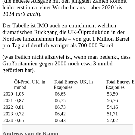
(die neueste Ausgabe mit den jüngsten Zahlen kommt
leider erst in ca. einer Woche heraus – aber 2020 bis
2024
tut’s auch
).
Der Tabelle ist IMO auch zu entnehmen, welchen
dramatischen Rückgang die UK-Ölproduktion in der
Nordsee hinzunehmen hatte – von gut 1 Million Barrel
pro Tag auf deutlich weniger als 700.000 Barrel
(was freilich nicht allzuviel ist, wenn man bedenkt, dass
Großbritannien gegen 2000 noch etwa 3 mmbd
gefördert hat).
Öl-Prod. UK, in
Total Energy UK, in
Total Energy E
mmbd
Exajoules
Exajoules
2020
1,05
06,65
53,59
2021
0,87
06,75
56,76
2022
0,81
06,73
54,16
2023
0,72
06,42
51,71
2024
0,65
06,43
52,02
Andreas van de Kamp