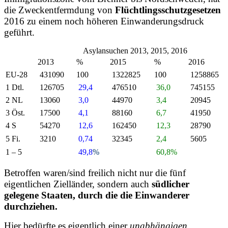
die Zweckentfermdung von
Flüchtlingsschutzgesetzen
2016 zu einem noch höheren Einwanderungsdruck
geführt.
Asylansuchen 2013, 2015, 2016
2013
%
2015
%
2016
EU-28
431090
100
1322825
100
1258865
1 Dtl.
126705
29,4
476510
36,0
745155
2 NL
13060
3,0
44970
3,4
20945
3 Öst.
17500
4,1
88160
6,7
41950
4 S
54270
12,6
162450
12,3
28790
5 Fi.
3210
0,74
32345
2,4
5605
1 – 5
49,8
%
60,8%
Betroffen waren/sind freilich nicht nur die fünf
eigentlichen Zielländer, sondern auch
südlicher
gelegene Staaten, durch die die Einwanderer
durchziehen.
Hier bedürfte es eigentlich einer
unabhängigen