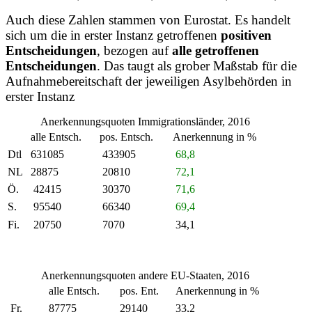
Auch diese Zahlen stammen von Eurostat.
Es handelt
sich um die in erster Instanz getroffenen
positiven
Entscheidungen
, bezogen auf
alle getroffenen
Entscheidungen
.
Das taugt als grober Maßstab für die
Aufnahmebereitschaft der jeweiligen Asylbehörden in
erster Instanz
Anerkennungsquoten Immigrationsländer, 2016
alle Entsch.
pos. Entsch.
Anerkennung in %
Dtl
631085
433905
68,8
NL
28875
20810
72,1
Ö.
42415
30370
71,6
S.
95540
66340
69,4
Fi.
20750
7070
34,1
Anerkennungsquoten andere EU-Staaten, 2016
alle Entsch.
pos. Ent.
Anerkennung in %
Fr.
87775
29140
33,2