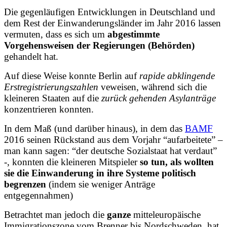
Die gegenläufigen Entwicklungen in Deutschland und
dem Rest der Einwanderungsländer im Jahr 2016 lassen
vermuten, dass es sich um
abgestimmte
Vorgehensweisen der Regierungen (Behörden)
gehandelt hat.
Auf diese Weise konnte Berlin auf
rapide abklingende
Erstregistrierungszahlen
veweisen, während sich die
kleineren Staaten auf die
zurück gehenden Asylanträge
konzentrieren konnten.
In dem Maß (und darüber hinaus), in dem das
BAMF
2016 seinen
Rückstand aus dem Vorjahr “aufarbeitete”
–
man kann sagen: “der deutsche Sozialstaat hat verdaut”
-, konnten die kleineren Mitspieler
so tun, als wollten
sie die Einwanderung in ihre Systeme politisch
begrenzen
(indem sie weniger Anträge
entgegennahmen)
Betrachtet man jedoch die
ganze
mitteleuropäische
Immigrationszone vom Brenner bis Nordschweden, hat