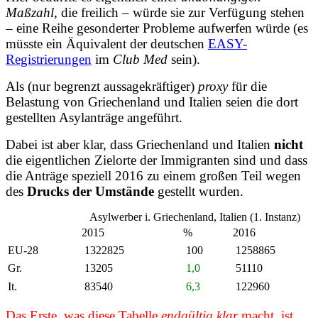
Maßzahl
, die freilich – würde sie zur Verfügung stehen
– eine Reihe gesonderter Probleme aufwerfen würde (es
müsste ein Äquivalent der deutschen
EASY-
Registrierungen
im
Club Med
sein).
Als (nur begrenzt aussagekräftiger)
proxy
für die
Belastung von Griechenland und Italien seien die dort
gestellten Asylanträge angeführt.
Dabei ist aber klar, dass Griechenland und Italien
nicht
die eigentlichen Zielorte der Immigranten sind und dass
die Anträge speziell 2016 zu einem großen Teil wegen
des
Drucks der Umstände
gestellt wurden.
Asylwerber i. Griechenland, Italien (1. Instanz)
2015
%
2016
EU-28
1322825
100
1258865
Gr.
13205
1,0
51110
It.
83540
6,3
122960
Das Erste, was diese Tabelle
endgültig klar
macht, ist,