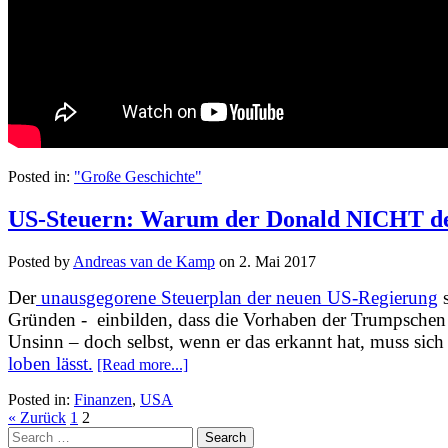
Posted in:
"Große Geschichte"
US-Steuern: Warum der Donald NICHT der
Posted by
Andreas van de Kamp
on
2. Mai 2017
Der
unausgegorene Steuerplan der neuen US-Regierung
s
Gründen - einbilden, dass die Vorhaben der Trumpsche
Unsinn
– doch selbst, wenn er das erkannt hat, muss sich
loben lässt.
[Read more...]
Posted in:
Finanzen
,
USA
« Zurück
1
2