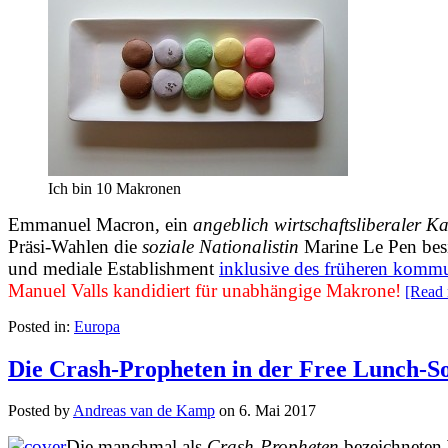
Ich bin 10 Makronen
Emmanuel Macron, ein
angeblich wirtschaftsliberaler K
Präsi-Wahlen die
soziale Nationalistin
Marine Le Pen besi
und mediale Establishment
inklusive des früheren komm
Manuel Valls kandidiert für unabhängige Makrone!
[Read 
Posted in:
Europa
Die Crash-Propheten in der Free Lunch-So
Posted by
Andreas van de Kamp
on
6. Mai 2017
Die manchmal als
Crash-Propheten
bezeichneten 