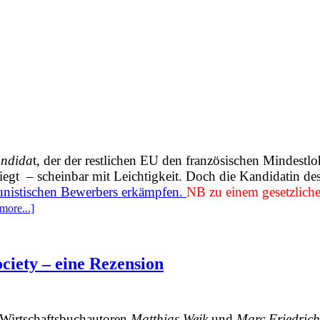
andida
t, der der restlichen EU den französischen Mindestlo
egt – scheinbar mit Leichtigkeit. Doch die Kandidatin de
unistischen Bewerbers erkämpfen.
NB zu einem gesetzliche
more...]
ciety – eine Rezension
Wirtschaftsbuchautoren
Matthias Weik
und
Marc Friedrich