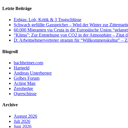
Letzte Beiträge
Erdgas: Lob, Kritik & 3 Trugschlüsse
Schwach gefüllte Gasspeicher – Wird der Winter zur Zitterparti
60.000 Migranten via Ceuta in die Europäische Union “gelangt
“Klima”: Zur Entstehung von CO2 in der Atmosphäre – Zitat d
D: Arbeitnehmervertreter stramm für “Willkommenskultur” – Zi
Blogroll
bachheimer.com
Hartgeld
Andreas Unterberger
Gelbes Forum
Acting Man
Zerohedge
Querschüsse
Archive
August 2026
Juli 2026
Juni 2026