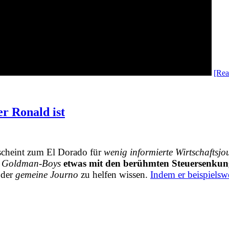
[Rea
 Ronald ist
cheint zum El Dorado für
wenig informierte Wirtschaftsjo
n
Goldman-Boys
etwas mit den berühmten Steuersenkun
 der
gemeine Journo
zu helfen wissen.
Indem er beispiels